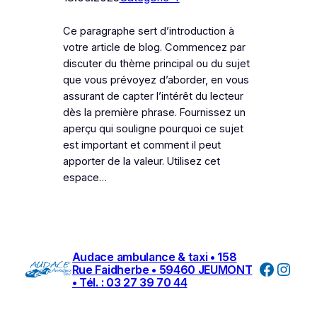
Ce paragraphe sert d’introduction à
votre article de blog. Commencez par
discuter du thème principal ou du sujet
que vous prévoyez d’aborder, en vous
assurant de capter l’intérêt du lecteur
dès la première phrase. Fournissez un
aperçu qui souligne pourquoi ce sujet
est important et comment il peut
apporter de la valeur. Utilisez cet
espace…
Audace ambulance & taxi • 158
Facebo
Inst
Rue Faidherbe • 59460 JEUMONT
• Tél. : 03 27 39 70 44