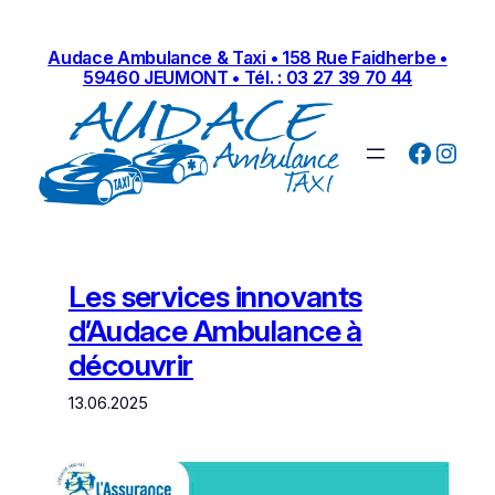
Aller
au
Audace Ambulance & Taxi • 158 Rue Faidherbe •
contenu
59460 JEUMONT • Tél. : 03 27 39 70 44
Facebo
Inst
Les services innovants
d’Audace Ambulance à
découvrir
13.06.2025